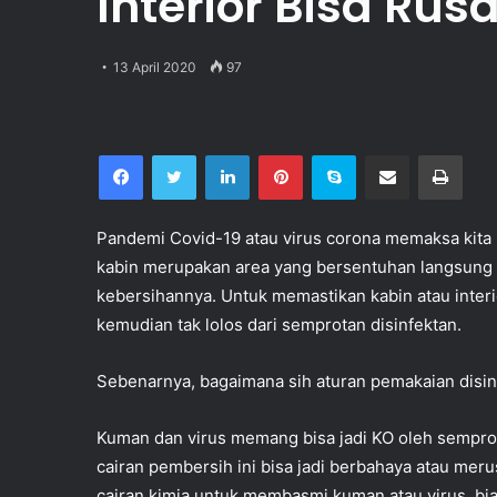
Interior Bisa Rus
13 April 2020
97
Facebook
Twitter
LinkedIn
Pinterest
Skype
Bagikan via email
Print
Pandemi Covid-19 atau virus corona memaksa kita 
kabin merupakan area yang bersentuhan langsung d
kebersihannya. Untuk memastikan kabin atau interio
kemudian tak lolos dari semprotan disinfektan.
Sebenarnya, bagaimana sih aturan pemakaian disin
Kuman dan virus memang bisa jadi KO oleh semprota
cairan pembersih ini bisa jadi berbahaya atau me
cairan kimia untuk membasmi kuman atau virus, bi