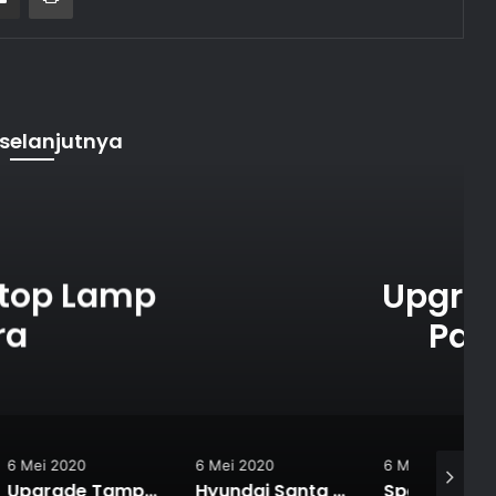
selanjutnya
Tips & Trik
6 Mei 2020
g Mewah dan Safety,
 Lamp Lambo Style
6 Mei 2020
6 Mei 2020
6 Mei 202
ang Makin Gampang, Pakai 4 Aksesori Eksterior Keren Ini
Hyundai Santa Fe Irit dan Anti Maling, Pakai Throttle Control E-Drive Advance
Spesial Buat Fortuner VRZ-SRZ, Stop Lamp Lexus Style Black JDM