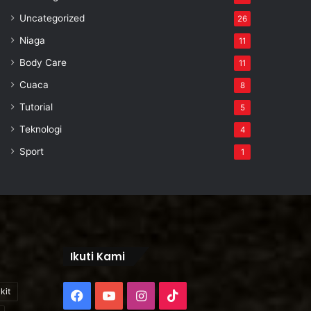
Uncategorized
26
Niaga
11
Body Care
11
Cuaca
8
Tutorial
5
Teknologi
4
Sport
1
Ikuti Kami
kit
Facebook
YouTube
Instagram
TikTok