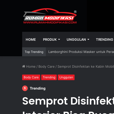
HOME
PRODUK
UNGGULAN
TRENDING
Lamborghini Produksi Masker untuk Pera
Top Trending
Home
/
Body Care
/
Semprot Disinfektan ke Kabin Mobil,
Body Care
Trending
Unggulan
Trending
Semprot Disinfekt