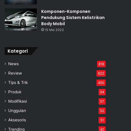
Komponen-Komponen
Pendukung Sistem Kelistrikan
Body Mobil
15 Mei 2023
Kategori
News
818
Review
622
Tips & Trik
450
Produk
64
Modifikasi
57
Unggulan
52
Aksesoris
51
Trending
41