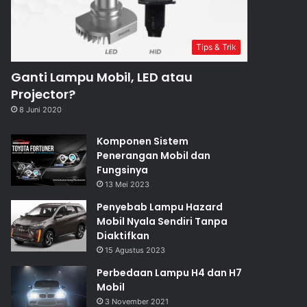
Tips & Trik
Ganti Lampu Mobil, LED atau
Projector?
8 Juni 2020
Tips & Trik
Komponen Sistem
Penerangan Mobil dan
6 Mei 2020
Fungsinya
Upgrade Tampang Makin 
13 Mei 2023
4 Aksesori Eksterior
Penyebab Lampu Hazard
Mobil Nyala Sendiri Tanpa
Diaktifkan
15 Agustus 2023
Perbedaan Lampu H4 dan H7
Mobil
0
6 Mei 2020
6 Mei 2020
All Smoke Light Bar, Upgrade Safety dan Tampilan Pantat Pickup
Spesial Pakai Angel Eyes dan Sequential, Lampu Honda CR-V Gen3
Stop Lamp HR-V Gaya Hybrid, White JDM, All Smoke Sampai Pink!
3 November 2021