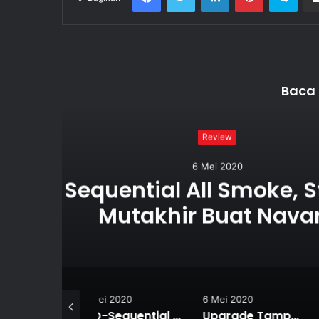
Baca 
Upgrade Tampan
Pakai Bumper
Mei 2020
6 Mei 2020
6 Mei 2020
LED-Sequential All Smoke, Stop Lamp Mutakhir Buat Navara
Upgrade Tampang Mewah dan Safety, Pakai Bumper Lamp Lambo Style
Upgrade Tamp