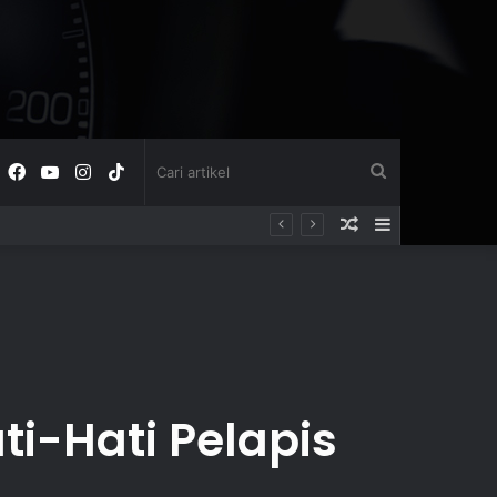
Facebook
YouTube
Instagram
TikTok
Cari
Acak
Sidebar
artikel
artikel
ti-Hati Pelapis