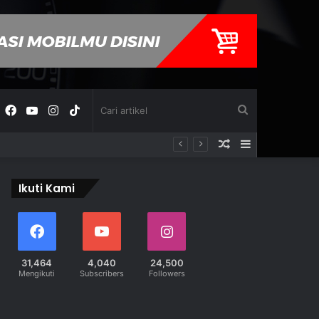
Facebook
YouTube
Instagram
TikTok
Cari
Acak
Sidebar
artikel
artikel
Ikuti Kami
31,464
4,040
24,500
Mengikuti
Subscribers
Followers