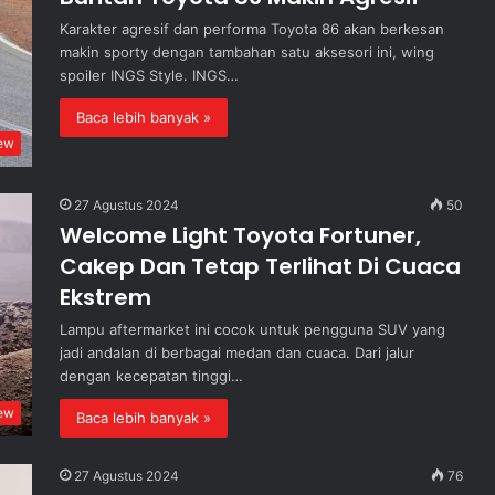
Karakter agresif dan performa Toyota 86 akan berkesan
makin sporty dengan tambahan satu aksesori ini, wing
spoiler INGS Style. INGS…
Baca lebih banyak »
ew
27 Agustus 2024
50
Welcome Light Toyota Fortuner,
Cakep Dan Tetap Terlihat Di Cuaca
Ekstrem
Lampu aftermarket ini cocok untuk pengguna SUV yang
jadi andalan di berbagai medan dan cuaca. Dari jalur
dengan kecepatan tinggi…
ew
Baca lebih banyak »
27 Agustus 2024
76