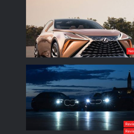
Ne
Revi
Revi