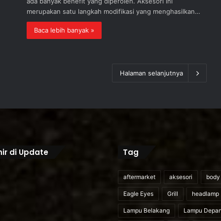
ada banyak benefit yang diperoleh. Aksesori ini
merupakan satu langkah modifikasi yang menghasilkan…
Baca lebih banyak »
Halaman selanjutnya
ir di Update
Tag
aftermarket
aksesori
body 
Eagle Eyes
Grill
headlamp
Lampu Belakang
Lampu Depa