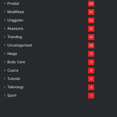
Produk
64
Modifikasi
57
Unggulan
52
Aksesoris
51
Trending
41
Uncategorized
26
Niaga
11
Body Care
11
Cuaca
8
Tutorial
5
Teknologi
4
Sport
1