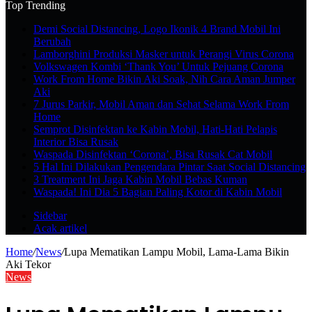
Top Trending
Demi Social Distancing, Logo Ikonik 4 Brand Mobil Ini
Berubah
Lamborghini Produksi Masker untuk Perangi Virus Corona
Volkswagen Kombi ‘Thank You’ Untuk Pejuang Corona
Work From Home Bikin Aki Soak, Nih Cara Aman Jumper
Aki
7 Jurus Parkir, Mobil Aman dan Sehat Selama Work From
Home
Semprot Disinfektan ke Kabin Mobil, Hati-Hati Pelapis
Interior Bisa Rusak
Waspada Disinfektan ‘Corona’, Bisa Rusak Cat Mobil
5 Hal Ini Dilakukan Pengendara Pintar Saat Social Distancing
3 Treatment Ini Jaga Kabin Mobil Bebas Kuman
Waspada! Ini Dia 5 Bagian Paling Kotor di Kabin Mobil
Sidebar
Acak artikel
Home
/
News
/
Lupa Mematikan Lampu Mobil, Lama-Lama Bikin
Aki Tekor
News