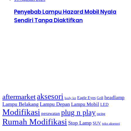
Penyebab Lampu Hazard Mobil Nyala
Sendiri Tanpa Diaktifkan
Terakhir di Update
Tag
aksesori
aftermarket
headlamp
Eagle Eyes
Grill
body kit
Lampu Belakang
Lampu Depan
Lampu Mobil
LED
Modifikasi
plug n play
perawatan
racing
Rumah Modifikasi
Stop Lamp
SUV
toko aksesori
Ikuti Kami