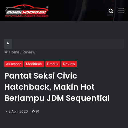
Cari
M
artikel
Home
/
Review
Aksesoris
Modifikasi
Produk
Review
Pantat Seksi Civic
Hatchback, Makin Hot
Berlampu JDM Sequential
8 April 2020
91