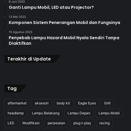
8 Juni 2020
Ganti Lampu Mobil, LED atau Projector?
13 Mei 2023
Komponen Sistem Penerangan Mobil dan Fungsinya
15 Agustus 2023
Penyebab Lampu Hazard Mobil Nyala Sendiri Tanpa
Diaktifkan
Terakhir di Update
Tag
aftermarket
aksesori
body kit
Eagle Eyes
Grill
headlamp
Lampu Belakang
Lampu Depan
Lampu Mobil
LED
Modifikasi
perawatan
plug n play
racing