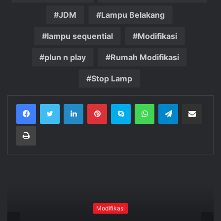
JDM
Lampu Belakang
lampu sequential
Modifikasi
plun n play
Rumah Modifikasi
Stop Lamp
Facebook
Twitter
LinkedIn
Pinterest
Skype
WhatsApp
Telegram
Bagikan via email
Print
Modifikasi