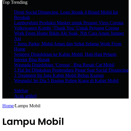
Top Trending
Demi Social Distancing, Logo Ikonik 4 Brand Mobil Ini
Berubah
Lamborghini Produksi Masker untuk Perangi Virus Corona
Volkswagen Kombi ‘Thank You’ Untuk Pejuang Corona
Work From Home Bikin Aki Soak, Nih Cara Aman Jumper
Aki
7 Jurus Parkir, Mobil Aman dan Sehat Selama Work From
Home
Semprot Disinfektan ke Kabin Mobil, Hati-Hati Pelapis
Interior Bisa Rusak
Waspada Disinfektan ‘Corona’, Bisa Rusak Cat Mobil
5 Hal Ini Dilakukan Pengendara Pintar Saat Social Distancing
3 Treatment Ini Jaga Kabin Mobil Bebas Kuman
Waspada! Ini Dia 5 Bagian Paling Kotor di Kabin Mobil
Sidebar
Acak artikel
Home
/
Lampu Mobil
Lampu Mobil