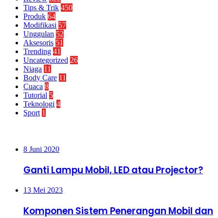
Tips & Trik
450
Produk
64
Modifikasi
57
Unggulan
52
Aksesoris
51
Trending
41
Uncategorized
26
Niaga
11
Body Care
11
Cuaca
8
Tutorial
5
Teknologi
4
Sport
1
Paling Banyak Dilihat
8 Juni 2020
Ganti Lampu Mobil, LED atau Projector?
13 Mei 2023
Komponen Sistem Penerangan Mobil dan