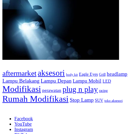
Tag
aksesori
aftermarket
headlamp
Eagle Eyes
Grill
body kit
Lampu Belakang
Lampu Depan
Lampu Mobil
LED
Modifikasi
plug n play
perawatan
racing
Rumah Modifikasi
Stop Lamp
SUV
toko aksesori
Ikuti Kami
Facebook
YouTube
Instagram