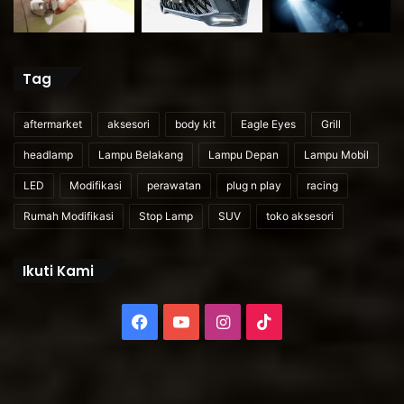
Tag
aftermarket
aksesori
body kit
Eagle Eyes
Grill
headlamp
Lampu Belakang
Lampu Depan
Lampu Mobil
LED
Modifikasi
perawatan
plug n play
racing
Rumah Modifikasi
Stop Lamp
SUV
toko aksesori
Ikuti Kami
Facebook
YouTube
Instagram
TikTok