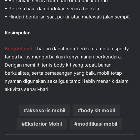
• Bersihkan secara rutin dari debu dan kotoran
• Periksa baut dan dudukan secara berkala
• Hindari benturan saat parkir atau melewati jalan sempit
Kesimpulan
Body kit mobil
harian dapat memberikan tampilan sporty
tanpa harus mengorbankan kenyamanan berkendara.
Dengan memilih jenis body kit yang tepat, bahan
berkualitas, serta pemasangan yang baik, mobil tetap
nyaman digunakan sekaligus tampil lebih menarik dalam
aktivitas sehari-hari.
aksesoris mobil
body kit mobil
Eksterior Mobil
modifikasi mobil
Facebook
Twitter
LinkedIn
Pinterest
Skype
WhatsApp
Telegram
Bagikan via email