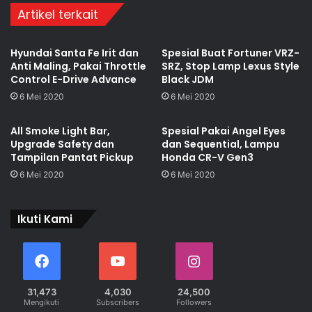
Artikel terkait
Hyundai Santa Fe Irit dan
Spesial Buat Fortuner VRZ-
Anti Maling, Pakai Throttle
SRZ, Stop Lamp Lexus Style
Control E-Drive Advance
Black JDM
6 Mei 2020
6 Mei 2020
All Smoke Light Bar,
Spesial Pakai Angel Eyes
Upgrade Safety dan
dan Sequential, Lampu
Tampilan Pantat Pickup
Honda CR-V Gen3
6 Mei 2020
6 Mei 2020
Ikuti Kami
31,473
4,030
24,500
Mengikuti
Subscribers
Followers