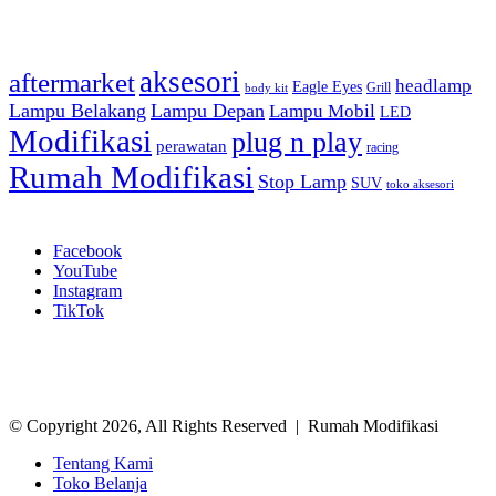
Tag
aksesori
aftermarket
headlamp
Eagle Eyes
Grill
body kit
Lampu Belakang
Lampu Depan
Lampu Mobil
LED
Modifikasi
plug n play
perawatan
racing
Rumah Modifikasi
Stop Lamp
SUV
toko aksesori
Ikuti Kami
Facebook
YouTube
Instagram
TikTok
© Copyright 2026, All Rights Reserved | Rumah Modifikasi
Tentang Kami
Toko Belanja