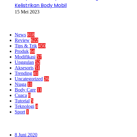
Kelistrikan Body Mobil
15 Mei 2023
Kategori
News
818
Review
622
Tips & Trik
450
Produk
64
Modifikasi
57
Unggulan
52
Aksesoris
51
Trending
41
Uncategorized
26
Niaga
11
Body Care
11
Cuaca
8
Tutorial
5
Teknologi
4
Sport
1
Paling Banyak Dilihat
8 Juni 2020