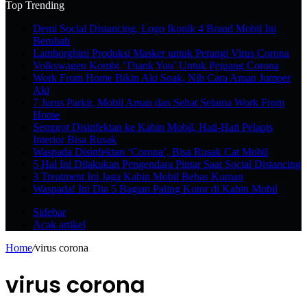
Top Trending
Demi Social Distancing, Logo Ikonik 4 Brand Mobil Ini
Berubah
Lamborghini Produksi Masker untuk Perangi Virus Corona
Volkswagen Kombi ‘Thank You’ Untuk Pejuang Corona
Work From Home Bikin Aki Soak, Nih Cara Aman Jumper
Aki
7 Jurus Parkir, Mobil Aman dan Sehat Selama Work From
Home
Semprot Disinfektan ke Kabin Mobil, Hati-Hati Pelapis
Interior Bisa Rusak
Waspada Disinfektan ‘Corona’, Bisa Rusak Cat Mobil
5 Hal Ini Dilakukan Pengendara Pintar Saat Social Distancing
3 Treatment Ini Jaga Kabin Mobil Bebas Kuman
Waspada! Ini Dia 5 Bagian Paling Kotor di Kabin Mobil
Sidebar
Acak artikel
Home
/
virus corona
virus corona