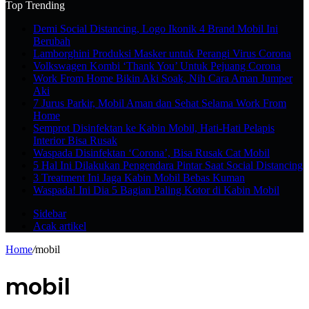
Top Trending
Demi Social Distancing, Logo Ikonik 4 Brand Mobil Ini
Berubah
Lamborghini Produksi Masker untuk Perangi Virus Corona
Volkswagen Kombi ‘Thank You’ Untuk Pejuang Corona
Work From Home Bikin Aki Soak, Nih Cara Aman Jumper
Aki
7 Jurus Parkir, Mobil Aman dan Sehat Selama Work From
Home
Semprot Disinfektan ke Kabin Mobil, Hati-Hati Pelapis
Interior Bisa Rusak
Waspada Disinfektan ‘Corona’, Bisa Rusak Cat Mobil
5 Hal Ini Dilakukan Pengendara Pintar Saat Social Distancing
3 Treatment Ini Jaga Kabin Mobil Bebas Kuman
Waspada! Ini Dia 5 Bagian Paling Kotor di Kabin Mobil
Sidebar
Acak artikel
Home
/
mobil
mobil