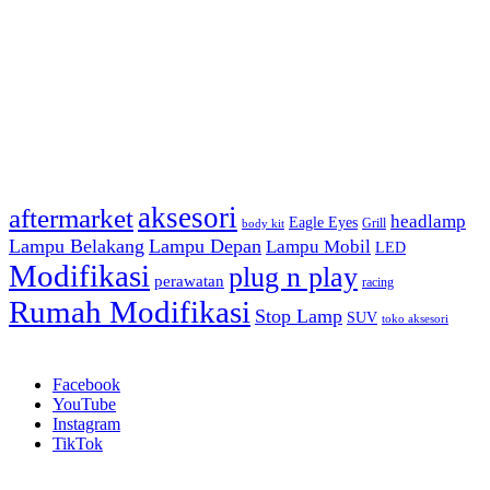
Tag
aksesori
aftermarket
headlamp
Eagle Eyes
Grill
body kit
Lampu Belakang
Lampu Depan
Lampu Mobil
LED
Modifikasi
plug n play
perawatan
racing
Rumah Modifikasi
Stop Lamp
SUV
toko aksesori
Ikuti Kami
Facebook
YouTube
Instagram
TikTok