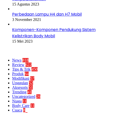
15 Agustus 2023
Perbedaan Lampu H4 dan H7 Mobil
3 November 2021
Komponen-Komponen Pendukung Sistem
Kelistrikan Body Mobil
15 Mei 2023
Kategori
News
818
Review
622
Tips & Trik
450
Produk
64
Modifikasi
57
Unggulan
52
Aksesoris
51
Trending
41
Uncategorized
26
Niaga
11
Body Care
11
Cuaca
8