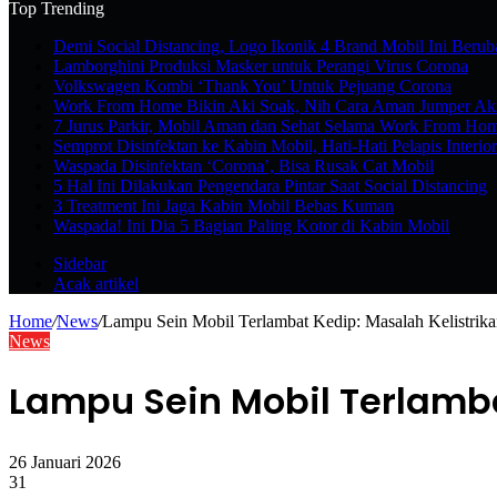
Top Trending
Demi Social Distancing, Logo Ikonik 4 Brand Mobil Ini Berub
Lamborghini Produksi Masker untuk Perangi Virus Corona
Volkswagen Kombi ‘Thank You’ Untuk Pejuang Corona
Work From Home Bikin Aki Soak, Nih Cara Aman Jumper Ak
7 Jurus Parkir, Mobil Aman dan Sehat Selama Work From Ho
Semprot Disinfektan ke Kabin Mobil, Hati-Hati Pelapis Interio
Waspada Disinfektan ‘Corona’, Bisa Rusak Cat Mobil
5 Hal Ini Dilakukan Pengendara Pintar Saat Social Distancing
3 Treatment Ini Jaga Kabin Mobil Bebas Kuman
Waspada! Ini Dia 5 Bagian Paling Kotor di Kabin Mobil
Sidebar
Acak artikel
Home
/
News
/
Lampu Sein Mobil Terlambat Kedip: Masalah Kelistrik
News
Lampu Sein Mobil Terlamba
26 Januari 2026
31