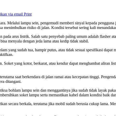
ikan via email
Print
ra. Melalui lampu sein, pengemudi memberi sinyal kepada pengguna jal
bisa menimbulkan risiko di jalan. Kondisi tersebut sering kali menandak
pada arus listrik. Salah satu penyebab paling umum adalah flasher at
bisa menyala dengan jeda lama atau kedip tidak stabil.
hlam yang sudah tua, hampir putus, atau tidak sesuai spesifikasi dapat
ktifkan.
kan. Soket yang kotor, berkarat, atau kendur dapat menghambat aliran lis
erutama saat berkendara di jalan ramai atau kecepatan tinggi. Pengenda
ra ditangani.
sa bohlam lampu sein dan menggantinya jika sudah tidak layak pakai. 
embersihkan soket lampu serta memastikan kabel dalam kondisi baik da
ikan secara berkala, terutama jika mobil sudah berusia cukup lama. Me