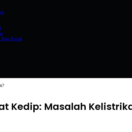
ah
i
me
r Bisa Rusak
an?
t Kedip: Masalah Kelistrik