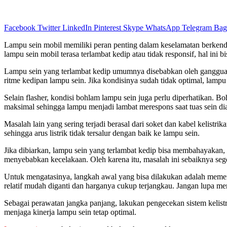
Facebook
Twitter
LinkedIn
Pinterest
Skype
WhatsApp
Telegram
Bag
Lampu sein mobil memiliki peran penting dalam keselamatan berkenda
lampu sein mobil terasa terlambat kedip atau tidak responsif, hal ini 
Lampu sein yang terlambat kedip umumnya disebabkan oleh gangguan 
ritme kedipan lampu sein. Jika kondisinya sudah tidak optimal, lampu 
Selain flasher, kondisi bohlam lampu sein juga perlu diperhatikan. Bo
maksimal sehingga lampu menjadi lambat merespons saat tuas sein dia
Masalah lain yang sering terjadi berasal dari soket dan kabel kelistri
sehingga arus listrik tidak tersalur dengan baik ke lampu sein.
Jika dibiarkan, lampu sein yang terlambat kedip bisa membahayakan, t
menyebabkan kecelakaan. Oleh karena itu, masalah ini sebaiknya sege
Untuk mengatasinya, langkah awal yang bisa dilakukan adalah memerik
relatif mudah diganti dan harganya cukup terjangkau. Jangan lupa m
Sebagai perawatan jangka panjang, lakukan pengecekan sistem kelistr
menjaga kinerja lampu sein tetap optimal.