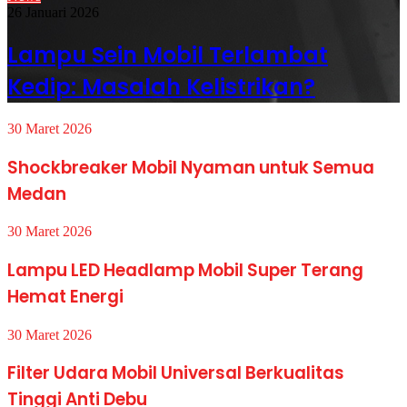
26 Januari 2026
Lampu Sein Mobil Terlambat
Kedip: Masalah Kelistrikan?
30 Maret 2026
Shockbreaker Mobil Nyaman untuk Semua
Medan
30 Maret 2026
Lampu LED Headlamp Mobil Super Terang
Hemat Energi
30 Maret 2026
Filter Udara Mobil Universal Berkualitas
Tinggi Anti Debu