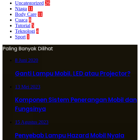
Uncategorized
26
Niaga
11
Body Care
11
Cuaca
8
Tutorial
5
Teknologi
4
Sport
1
Paling Banyak Dilihat
8 Juni 2020
Ganti Lampu Mobil, LED atau Projector?
13 Mei 2023
Komponen Sistem Penerangan Mobil dan
Fungsinya
15 Agustus 2023
Penyebab Lampu Hazard Mobil Nyala