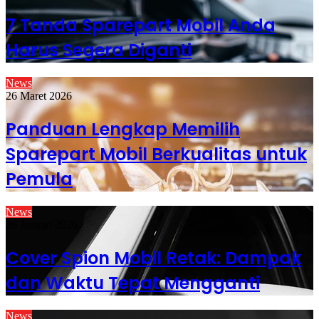
7 Tanda Sparepart Mobil Anda
Harus Segera Diganti
News
26 Maret 2026
Panduan Lengkap Memilih
Sparepart Mobil Berkualitas untuk
Pemula
News
26 Januari 2026
Cover Spion Mobil Retak: Dampak
dan Waktu Tepat Mengganti
News