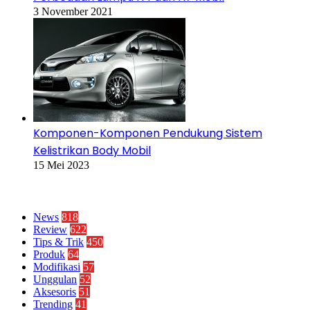
3 November 2021
Komponen-Komponen Pendukung Sistem
Kelistrikan Body Mobil
15 Mei 2023
Kategori
News
818
Review
622
Tips & Trik
450
Produk
64
Modifikasi
57
Unggulan
52
Aksesoris
51
Trending
41