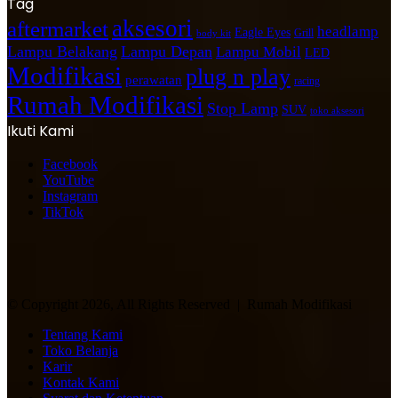
Tag
aksesori
aftermarket
headlamp
Eagle Eyes
Grill
body kit
Lampu Belakang
Lampu Depan
Lampu Mobil
LED
Modifikasi
plug n play
perawatan
racing
Rumah Modifikasi
Stop Lamp
SUV
toko aksesori
Ikuti Kami
Facebook
YouTube
Instagram
TikTok
© Copyright 2026, All Rights Reserved | Rumah Modifikasi
Tentang Kami
Toko Belanja
Karir
Kontak Kami