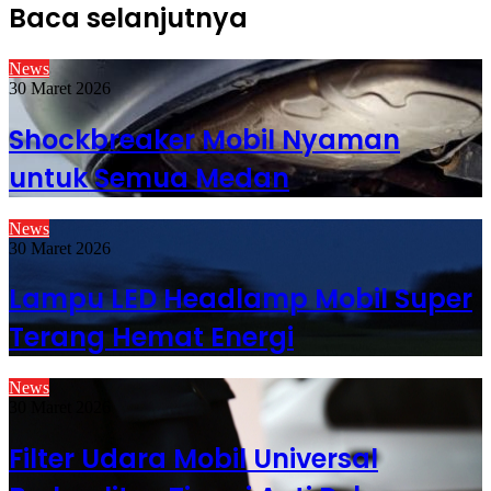
Baca selanjutnya
News
30 Maret 2026
Shockbreaker Mobil Nyaman
untuk Semua Medan
News
30 Maret 2026
Lampu LED Headlamp Mobil Super
Terang Hemat Energi
News
30 Maret 2026
Filter Udara Mobil Universal