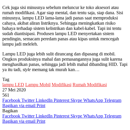
Cek juga sisi minusnya sebelum meluncur ke toko aksesori atau
rumah modifikasi. Agar siap mental, dan tentu saja, siap dana. Sisi
minusnya, lampu LED lama-lama jadi panas saat memproduksi
cahaya, akibat aliran listriknya. Sehingga meningkatkan risiko
bahaya terhadap sistem kelistrikan dan kabel-kabel. Tapi ini tentu
sudah diantisipasi. Produsen lampu LED menyertakan sistem
pendingin, semacam peredam panas atau kipas untuk mencegah
lampu jadi meleleh.
Lampu LED juga lebih sulit dirancang dan dipasang di mobil.
Ongkos produksinya mahal dan pemasangannya juga sulit karena
menghasilkan panas, sehingga jadi lebih mahal dibanding HID. Tapi
ya itu tadi,
style
memang tak murah kan…
Tag
lampu LED
Lampu Mobil
Modifikasi
Rumah Modifikasi
27 Mei 2020
561
Facebook
Twitter
LinkedIn
Pinterest
Skype
WhatsApp
Telegram
Bagikan via email
Print
Bagikan
Facebook
Twitter
LinkedIn
Pinterest
Skype
WhatsApp
Telegram
Bagikan via email
Print