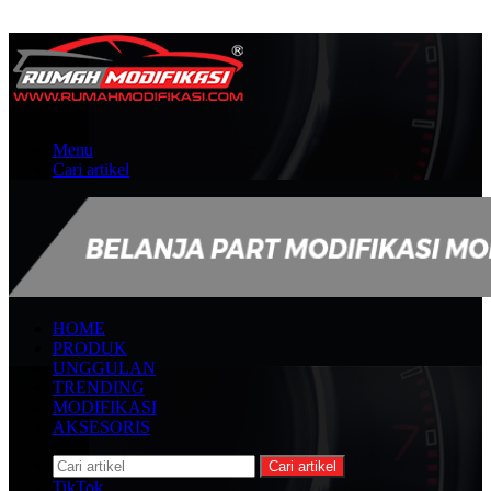
Menu
Cari artikel
HOME
PRODUK
UNGGULAN
TRENDING
MODIFIKASI
AKSESORIS
Cari artikel
TikTok