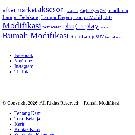
Tag
aksesori
aftermarket
headlamp
Eagle Eyes
Grill
body kit
Lampu Belakang
Lampu Depan
Lampu Mobil
LED
Modifikasi
plug n play
perawatan
racing
Rumah Modifikasi
Stop Lamp
SUV
toko aksesori
Ikuti Kami
Facebook
YouTube
Instagram
TikTok
© Copyright 2026, All Rights Reserved | Rumah Modifikasi
Tentang Kami
Toko Belanja
Karir
Kontak Kami
Syarat dan Ketentuan