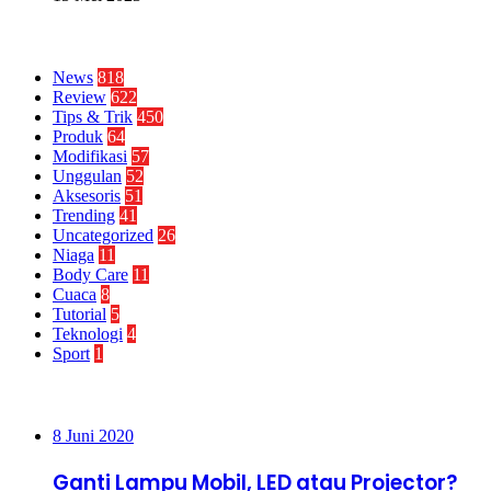
Kategori
News
818
Review
622
Tips & Trik
450
Produk
64
Modifikasi
57
Unggulan
52
Aksesoris
51
Trending
41
Uncategorized
26
Niaga
11
Body Care
11
Cuaca
8
Tutorial
5
Teknologi
4
Sport
1
Paling Banyak Dilihat
8 Juni 2020
Ganti Lampu Mobil, LED atau Projector?