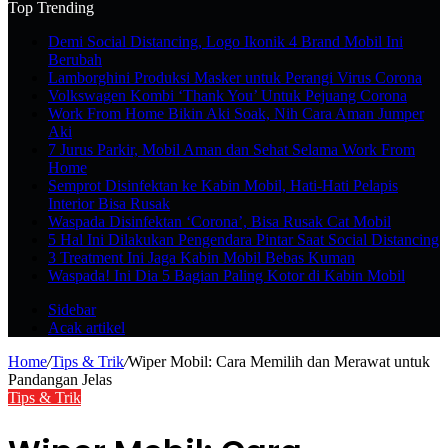
Top Trending
Demi Social Distancing, Logo Ikonik 4 Brand Mobil Ini
Berubah
Lamborghini Produksi Masker untuk Perangi Virus Corona
Volkswagen Kombi ‘Thank You’ Untuk Pejuang Corona
Work From Home Bikin Aki Soak, Nih Cara Aman Jumper
Aki
7 Jurus Parkir, Mobil Aman dan Sehat Selama Work From
Home
Semprot Disinfektan ke Kabin Mobil, Hati-Hati Pelapis
Interior Bisa Rusak
Waspada Disinfektan ‘Corona’, Bisa Rusak Cat Mobil
5 Hal Ini Dilakukan Pengendara Pintar Saat Social Distancing
3 Treatment Ini Jaga Kabin Mobil Bebas Kuman
Waspada! Ini Dia 5 Bagian Paling Kotor di Kabin Mobil
Sidebar
Acak artikel
Home
/
Tips & Trik
/
Wiper Mobil: Cara Memilih dan Merawat untuk
Pandangan Jelas
Tips & Trik