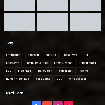
Tag
aftermarket
aksesori
body kit
Eagle Eyes
Grill
headlamp
Lampu Belakang
Lampu Depan
Lampu Mobil
LED
Modifikasi
perawatan
plug n play
racing
Rumah Modifikasi
Stop Lamp
SUV
toko aksesori
Ikuti Kami
Facebook
YouTube
Instagram
TikTok