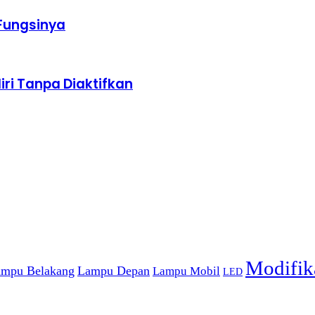
Fungsinya
ri Tanpa Diaktifkan
Modifik
mpu Belakang
Lampu Depan
Lampu Mobil
LED