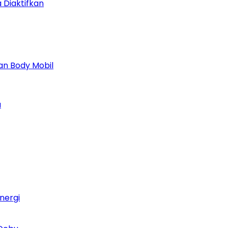
 Diaktifkan
n Body Mobil
a
nergi