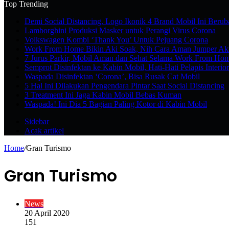
Top Trending
Demi Social Distancing, Logo Ikonik 4 Brand Mobil Ini Berub
Lamborghini Produksi Masker untuk Perangi Virus Corona
Volkswagen Kombi ‘Thank You’ Untuk Pejuang Corona
Work From Home Bikin Aki Soak, Nih Cara Aman Jumper Ak
7 Jurus Parkir, Mobil Aman dan Sehat Selama Work From Ho
Semprot Disinfektan ke Kabin Mobil, Hati-Hati Pelapis Interio
Waspada Disinfektan ‘Corona’, Bisa Rusak Cat Mobil
5 Hal Ini Dilakukan Pengendara Pintar Saat Social Distancing
3 Treatment Ini Jaga Kabin Mobil Bebas Kuman
Waspada! Ini Dia 5 Bagian Paling Kotor di Kabin Mobil
Sidebar
Acak artikel
Home
/
Gran Turismo
Gran Turismo
News
20 April 2020
151