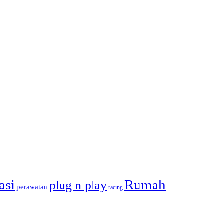
asi
Rumah
plug n play
perawatan
racing