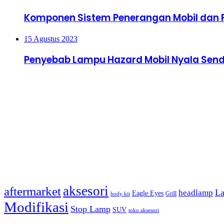
Komponen Sistem Penerangan Mobil dan 
15 Agustus 2023
Penyebab Lampu Hazard Mobil Nyala Sendi
Terakhir di Update
Tag
aksesori
aftermarket
La
headlamp
Eagle Eyes
Grill
body kit
Modifikasi
Stop Lamp
SUV
toko aksesori
Ikuti Kami