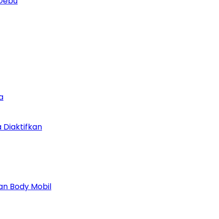
 Debu
a
 Diaktifkan
n Body Mobil