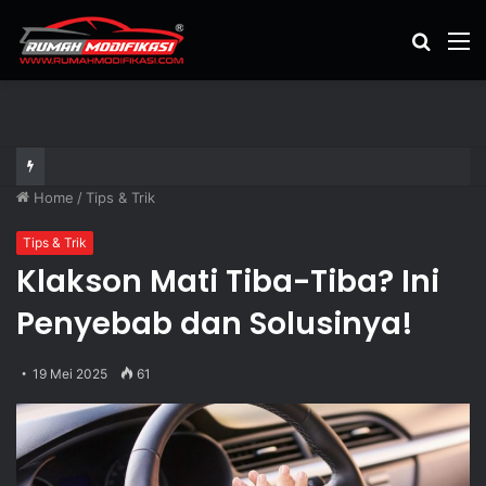
Cari
M
artikel
Home
/
Tips & Trik
Tips & Trik
Klakson Mati Tiba-Tiba? Ini
Penyebab dan Solusinya!
19 Mei 2025
61