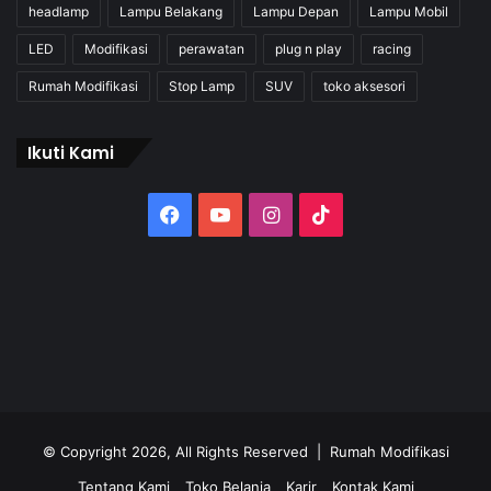
headlamp
Lampu Belakang
Lampu Depan
Lampu Mobil
LED
Modifikasi
perawatan
plug n play
racing
Rumah Modifikasi
Stop Lamp
SUV
toko aksesori
Ikuti Kami
Facebook
YouTube
Instagram
TikTok
© Copyright 2026, All Rights Reserved | Rumah Modifikasi
Tentang Kami
Toko Belanja
Karir
Kontak Kami