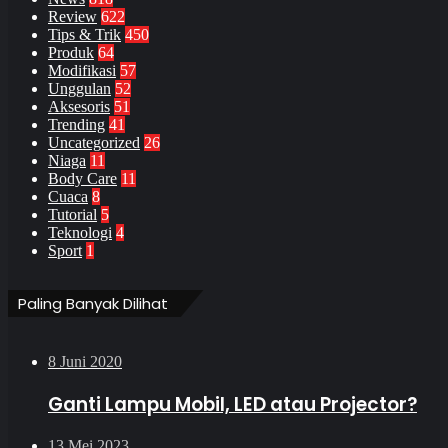
Review
622
Tips & Trik
450
Produk
64
Modifikasi
57
Unggulan
52
Aksesoris
51
Trending
41
Uncategorized
26
Niaga
11
Body Care
11
Cuaca
8
Tutorial
5
Teknologi
4
Sport
1
Paling Banyak Dilihat
8 Juni 2020
Ganti Lampu Mobil, LED atau Projector?
13 Mei 2023