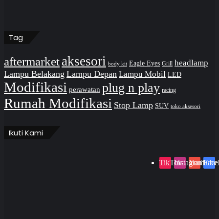
Tag
aksesori
aftermarket
headlamp
Eagle Eyes
Grill
body kit
Lampu Belakang
Lampu Depan
Lampu Mobil
LED
Modifikasi
plug n play
perawatan
racing
Rumah Modifikasi
Stop Lamp
SUV
toko aksesori
Ikuti Kami
TikTok
Instagram
YouTube
Face