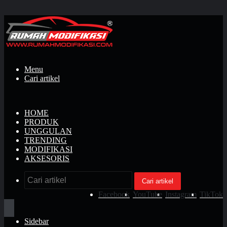
Menu
Cari artikel
HOME
PRODUK
UNGGULAN
TRENDING
MODIFIKASI
AKSESORIS
Cari artikel
Facebook
YouTube
Instagram
TikTok
Sidebar