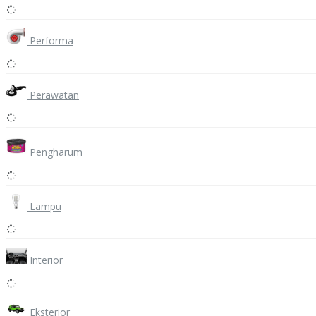
Performa
Perawatan
Pengharum
Lampu
Interior
Eksterior