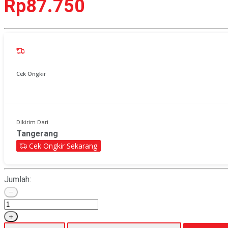
Rp87.750
Cek Ongkir
Dikirim Dari
Tangerang
Cek Ongkir Sekarang
Jumlah: