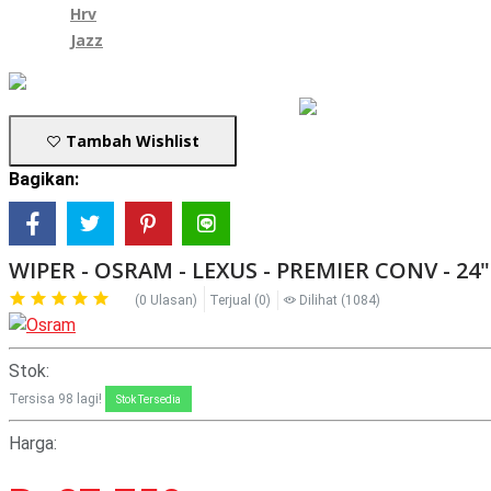
Hrv
Jazz
Tambah Wishlist
Bagikan:
WIPER - OSRAM - LEXUS - PREMIER CONV - 24"
(0 Ulasan)
Terjual
(0)
Dilihat
(1084)
Stok:
Tersisa
98
lagi!
Stok Tersedia
Harga: