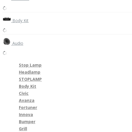
Body Kit
Audio
Stop Lamp
Headlamp
STOPLAMP
Body Kit
Civic
Avanza
Fortuner
Innova
Bumper
Grill