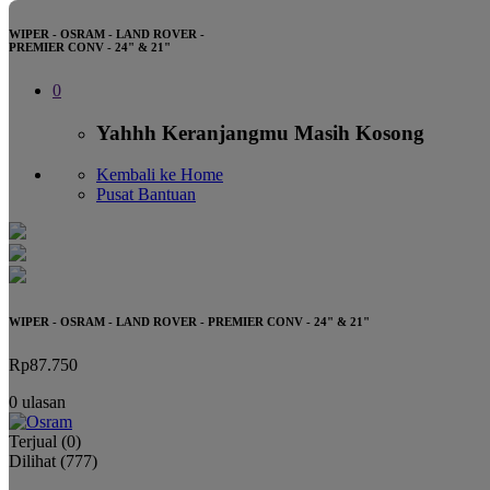
WIPER - OSRAM - LAND ROVER -
PREMIER CONV - 24" & 21"
0
Yahhh Keranjangmu Masih Kosong
Kembali ke Home
Pusat Bantuan
WIPER - OSRAM - LAND ROVER - PREMIER CONV - 24" & 21"
Rp87.750
0 ulasan
Terjual
(0)
Dilihat
(777)