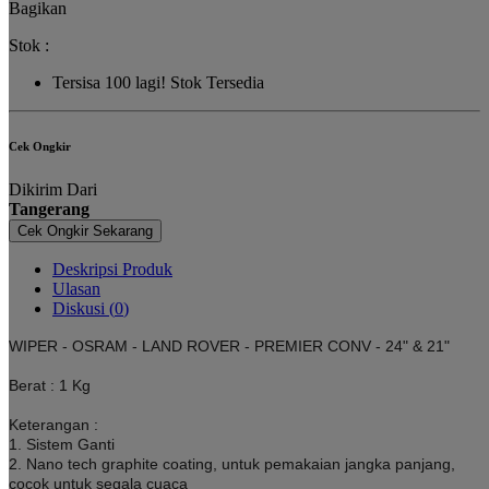
Bagikan
Stok :
Tersisa
100
lagi!
Stok Tersedia
Cek Ongkir
Dikirim Dari
Tangerang
Cek Ongkir Sekarang
Deskripsi Produk
Ulasan
Diskusi (
0
)
WIPER - OSRAM - LAND ROVER - PREMIER CONV - 24" & 21"
Berat : 1 Kg
Keterangan :
1. Sistem Ganti
2. Nano tech graphite coating, untuk pemakaian jangka panjang,
cocok untuk segala cuaca