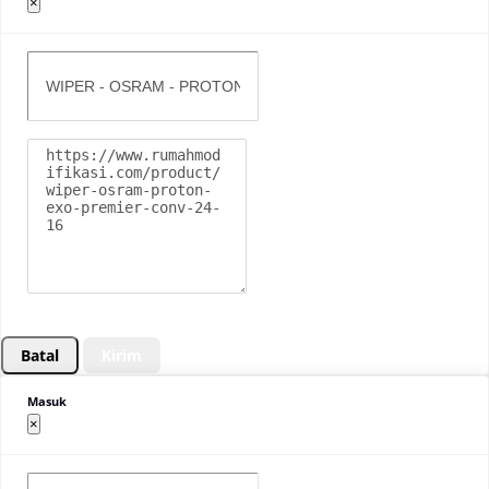
×
Batal
Kirim
Masuk
×