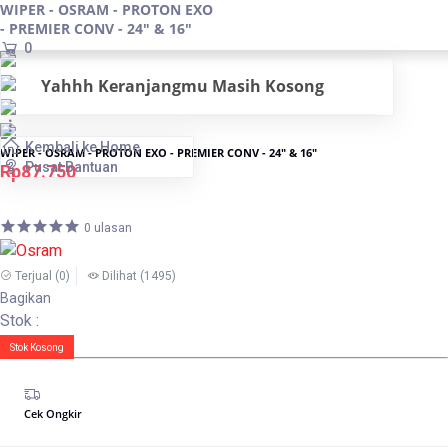
WIPER - OSRAM - PROTON EXO
- PREMIER CONV - 24" & 16"
0
Yahhh Keranjangmu Masih Kosong
Kembali ke Home
WIPER - OSRAM - PROTON EXO - PREMIER CONV - 24" & 16"
Pusat Bantuan
Rp87.750
0 ulasan
Terjual
(0)
Dilihat
(1495)
Bagikan
Stok :
Stok Kosong
Cek Ongkir