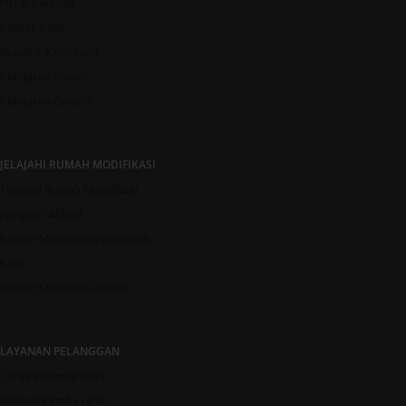
Pusat Bantuan
Kontak Kami
Syarat & Ketentuan
Kebijakan Privasi
Kebijakan Garansi
JELAJAHI RUMAH MODIFIKASI
Tentang Rumah Modifikasi
Program Afiliasi
Rumah Modifikasi Protection
Karir
Rumah Modifikasi News
LAYANAN PELANGGAN
Lacak Pesanan Saya
Metode Pembayaran