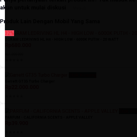
akun untuk mulai diskusi
Masuk
Produk Lain Dengan Mobil Yang Sama
32%
OSRAM LEDRIVING HL H4 - HIGH LOW - 6000K PUTIH - 20 WATT
Rp680.000
Rp1.000.000
Stok Kosong
Garrett GT35 Turbo Charger
Rp22.000.000
Stok Ko
PARFUM - CALIFORNIA SCENTS - APPLE VALLEY
Rp39.900