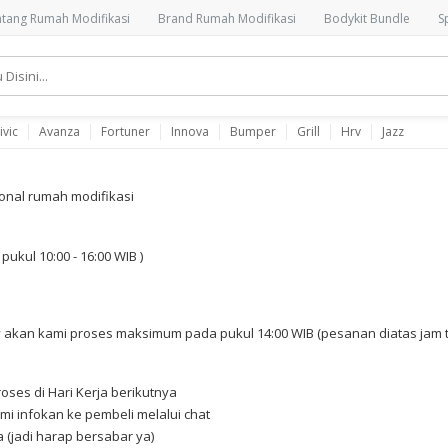
tang Rumah Modifikasi
Brand Rumah Modifikasi
Bodykit Bundle
S
ivic
Avanza
Fortuner
Innova
Bumper
Grill
Hrv
Jazz
ional rumah modifikasi
ukul 10:00 - 16:00 WIB )
an kami proses maksimum pada pukul 14:00 WIB (pesanan diatas jam ter
oses di Hari Kerja berikutnya
mi infokan ke pembeli melalui chat
 (jadi harap bersabar ya)