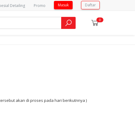
Masuk
Daftar
pesial Detailing
Promo
0
sebut akan di proses pada hari berikutnnya )