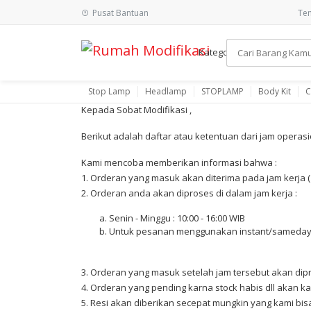
Pusat Bantuan
Ten
Kategori
Stop Lamp
Headlamp
STOPLAMP
Body Kit
C
Kepada Sobat Modifikasi ,
Berikut adalah daftar atau ketentuan dari jam operas
Kami mencoba memberikan informasi bahwa :
1. Orderan yang masuk akan diterima pada jam kerja ( p
2. Orderan anda akan diproses di dalam jam kerja :
Senin - Minggu : 10:00 - 16:00 WIB
Untuk pesanan menggunakan instant/sameday ak
3. Orderan yang masuk setelah jam tersebut akan dipr
4. Orderan yang pending karna stock habis dll akan ka
5. Resi akan diberikan secepat mungkin yang kami bisa