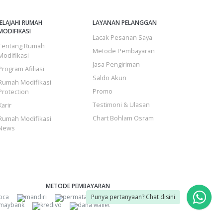
JELAJAHI RUMAH
LAYANAN PELANGGAN
MODIFIKASI
Lacak Pesanan Saya
Tentang Rumah
Metode Pembayaran
Modifikasi
Jasa Pengiriman
Program Afiliasi
Saldo Akun
Rumah Modifikasi
Promo
Protection
Testimoni & Ulasan
Karir
Chart Bohlam Osram
Rumah Modifikasi
News
METODE PEMBAYARAN
Punya pertanyaan? Chat disini