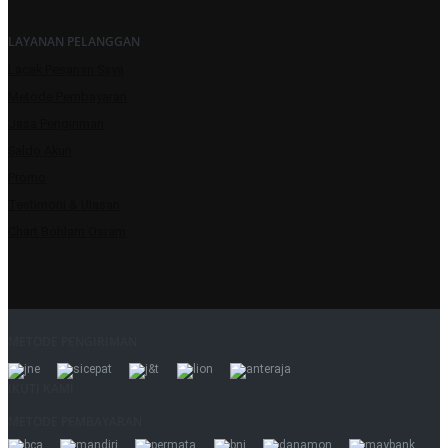
LAYANAN PELANGGAN
Lacak Pesanan Saya
Metode Pembayaran
Jasa Pengiriman
Saldo Akun
Promo
Testimoni & Ulasan
Chart Bohlam Osram
METODE PENGIRIMAN
IKUTI KAMI
METODE PEMBAYARAN