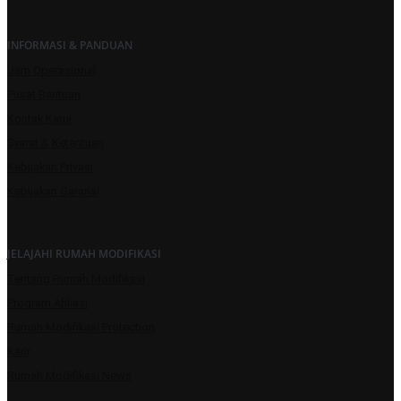
INFORMASI & PANDUAN
Jam Operasional
Pusat Bantuan
Kontak Kami
Syarat & Ketentuan
Kebijakan Privasi
Kebijakan Garansi
JELAJAHI RUMAH MODIFIKASI
Tentang Rumah Modifikasi
Program Afiliasi
Rumah Modifikasi Protection
Karir
Rumah Modifikasi News