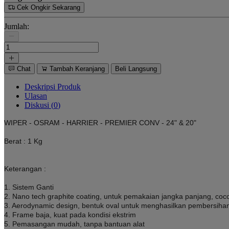
Cek Ongkir Sekarang
Jumlah:
Chat
Tambah Keranjang
Beli Langsung
Deskripsi Produk
Ulasan
Diskusi (
0
)
WIPER - OSRAM - HARRIER - PREMIER CONV - 24" & 20"
Berat : 1 Kg
Keterangan :
1. Sistem Ganti
2. Nano tech graphite coating, untuk pemakaian jangka panjang, coc
3. Aerodynamic design, bentuk oval untuk menghasilkan pembersiha
4. Frame baja, kuat pada kondisi ekstrim
5. Pemasangan mudah, tanpa bantuan alat