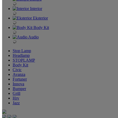
Interior
Eksterior
Body Kit
Audio
Stop Lamp
Headlamp
STOPLAMP
Body Kit
Civic
Avanza
Fortuner
Innova
Bumper
Grill
Hrv
Jazz