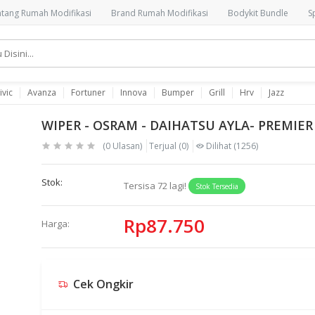
tang Rumah Modifikasi
Brand Rumah Modifikasi
Bodykit Bundle
S
ivic
Avanza
Fortuner
Innova
Bumper
Grill
Hrv
Jazz
WIPER - OSRAM - DAIHATSU AYLA- PREMIER 
(0 Ulasan)
Terjual
(0)
Dilihat
(1256)
Stok:
Tersisa
72
lagi!
Stok Tersedia
Rp87.750
Harga:
Cek Ongkir