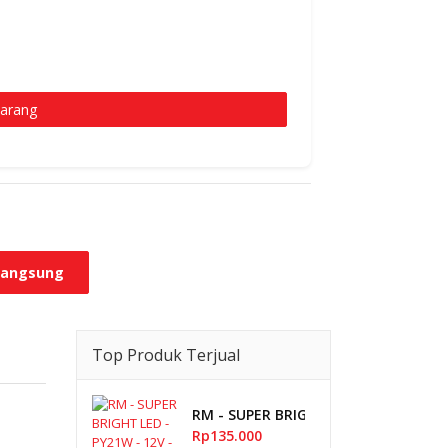
karang
 Langsung
Top Produk Terjual
RM - SUPER BRIGHT LED - PY21W - 12V
Rp135.000