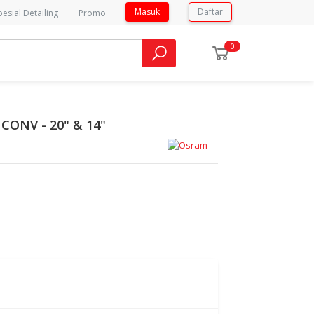
Masuk
Daftar
pesial Detailing
Promo
0
CONV - 20" & 14"