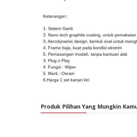
Keterangan :
1. Sistem Ganti
2. Nano tech graphite coating, untuk pemakaian
3. Aerodynamic design, bentuk oval untuk men
4. Frame baja, kuat pada kondisi ekstrim
5. Pemasangan mudah, tanpa bantuan alat
3. Plug n Play
4. Fungsi : Wiper
5. Merk : Osram
6.Harga 1 set kanan kiri
Produk Pilihan Yang Mungkin Kam