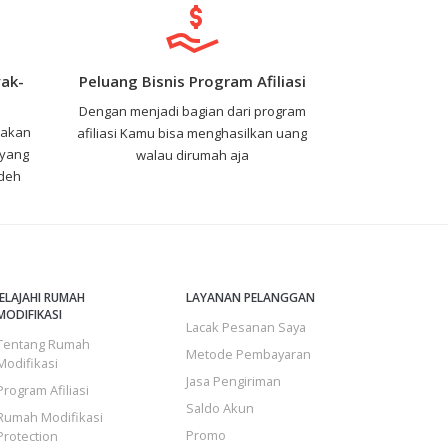
ak-
Peluang Bisnis Program Afiliasi
Dengan menjadi bagian dari program
nakan
afiliasi Kamu bisa menghasilkan uang
 yang
walau dirumah aja
 deh
JELAJAHI RUMAH
LAYANAN PELANGGAN
MODIFIKASI
Lacak Pesanan Saya
Tentang Rumah
Metode Pembayaran
Modifikasi
Jasa Pengiriman
Program Afiliasi
Saldo Akun
Rumah Modifikasi
Promo
Protection