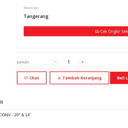
Dikirim Dari
Tangerang
Cek Ongkir Se
Jumlah:
Chat
Tambah Keranjang
Beli
0
)
ONV - 20" & 14"