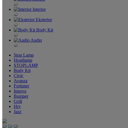
Interior
Eksterior
Body Kit
Audio
Stop Lamp
Headlamp
STOPLAMP
Body Kit
Civic
Avanza
Fortuner
Innova
Bumper
Grill
Hrv
Jazz