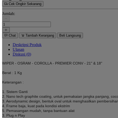
Cek Ongkir Sekarang
Jumlah:
Chat
Tambah Keranjang
Beli Langsung
Deskripsi Produk
Ulasan
Diskusi (
0
)
WIPER - OSRAM - COROLLA - PREMIER CONV - 21" & 18"
Berat : 1 Kg
Keterangan :
1. Sistem Ganti
2. Nano tech graphite coating, untuk pemakaian jangka panjang, coc
3. Aerodynamic design, bentuk oval untuk menghasilkan pembersiha
4. Frame baja, kuat pada kondisi ekstrim
5. Pemasangan mudah, tanpa bantuan alat
3. Plug n Play