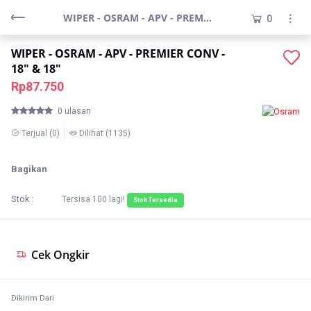
WIPER - OSRAM - APV - PREMIER CONV - 18" & 18"
0
WIPER - OSRAM - APV - PREMIER CONV -
18" & 18"
Rp87.750
0 ulasan
Terjual
(0)
Dilihat
(1135)
Bagikan
Stok :
Tersisa
100
lagi!
Stok Tersedia
Cek Ongkir
Dikirim Dari