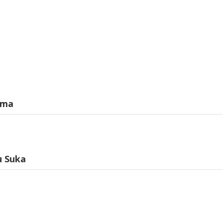
ama
u Suka