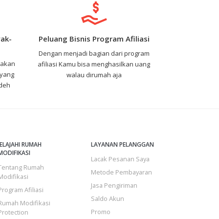
ak-
Peluang Bisnis Program Afiliasi
Dengan menjadi bagian dari program
nakan
afiliasi Kamu bisa menghasilkan uang
 yang
walau dirumah aja
 deh
JELAJAHI RUMAH
LAYANAN PELANGGAN
MODIFIKASI
Lacak Pesanan Saya
Tentang Rumah
Metode Pembayaran
Modifikasi
Jasa Pengiriman
Program Afiliasi
Saldo Akun
Rumah Modifikasi
Promo
Protection