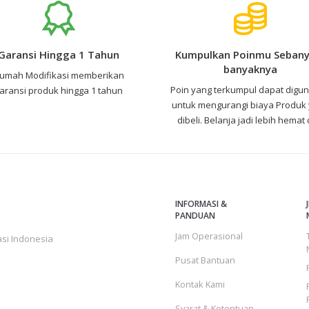
Garansi Hingga 1 Tahun
Kumpulkan Poinmu Sebany
banyaknya
umah Modifikasi memberikan
Poin yang terkumpul dapat digu
aransi produk hingga 1 tahun
untuk mengurangi biaya Produk
dibeli. Belanja jadi lebih hemat
INFORMASI &
PANDUAN
Jam Operasional
si Indonesia
Pusat Bantuan
Kontak Kami
Syarat & Ketentuan