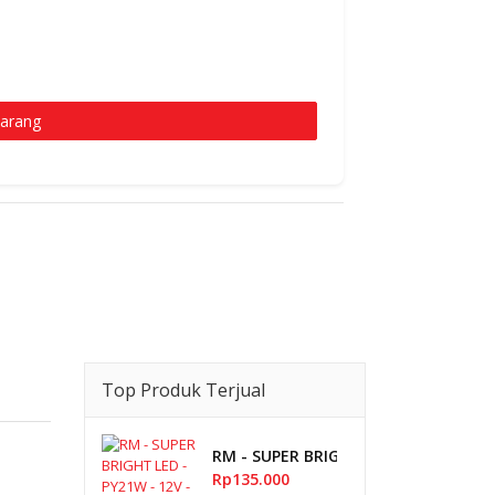
karang
Top Produk Terjual
RM - SUPER BRIGHT LED - PY21W - 12V
Rp135.000