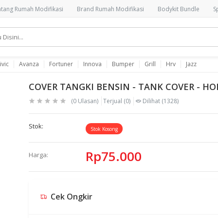
tang Rumah Modifikasi
Brand Rumah Modifikasi
Bodykit Bundle
S
ivic
Avanza
Fortuner
Innova
Bumper
Grill
Hrv
Jazz
COVER TANGKI BENSIN - TANK COVER - H
(0 Ulasan)
Terjual
(0)
Dilihat
(1328)
Stok:
Stok Kosong
Rp75.000
Harga:
Cek Ongkir