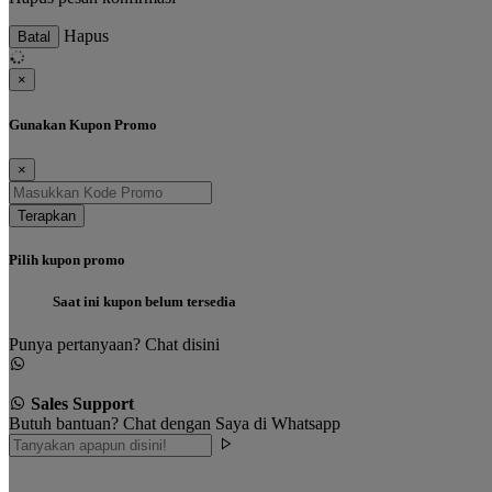
Hapus
Batal
×
Gunakan Kupon Promo
×
Terapkan
Pilih kupon promo
Saat ini kupon belum tersedia
Punya pertanyaan? Chat disini
Sales Support
Butuh bantuan? Chat dengan Saya di Whatsapp