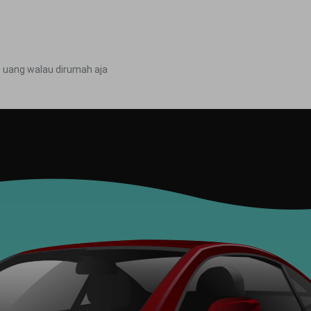
n uang walau dirumah aja