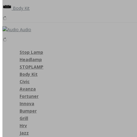
Body Kit
Audio
Stop Lamp
Headlamp
STOPLAMP
Body Kit
Civic
Avanza
Fortuner
Innova
Bumper
Grill
Hrv
Jazz