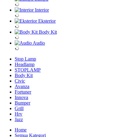
Interior
Eksterior
Body Kit
Audio
Stop Lamp
Headlamp
STOPLAMP
Body Kit
Civic
Avanza
Fortuner
Innova
Bumper
Grill
Hrv
Jazz
Home
Semua Kategori