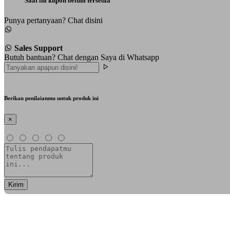
Saat ini kupon belum tersedia
Punya pertanyaan? Chat disini
Sales Support
Butuh bantuan? Chat dengan Saya di Whatsapp
Berikan penilaianmu untuk produk ini
×
Kirim