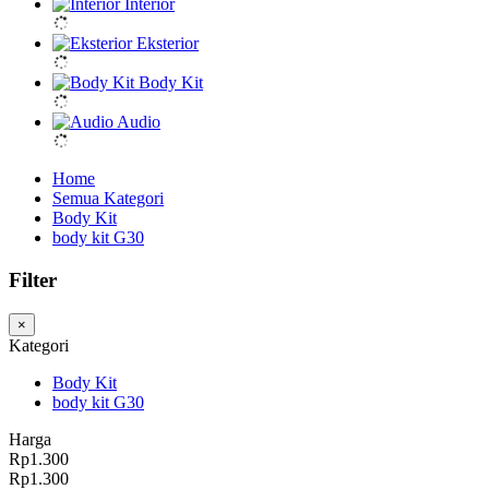
Interior
Eksterior
Body Kit
Audio
Home
Semua Kategori
Body Kit
body kit G30
Filter
×
Kategori
Body Kit
body kit G30
Harga
Rp1.300
Rp1.300