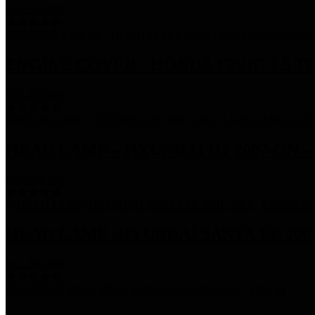
Rp1.500.000
ENGINE COVER - HONDA CIVIC 1.5 T
Rp1.250.000
HEAD LAMP – HYUNDAI H1 2007-ON –
Rp8.750.000
HEAD LAMP -HYUNDAI SANTA FE 200
Rp2.500.000