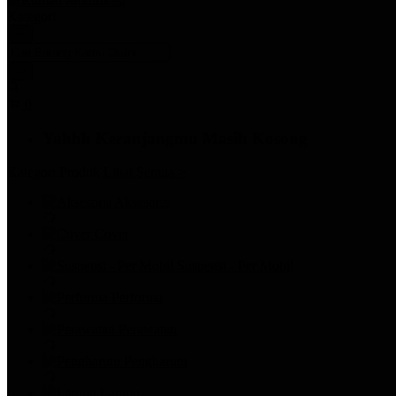
Kategori
0
Yahhh Keranjangmu Masih Kosong
Kategori Produk
Lihat Semua >
Aksesoris
Cover
Suspensi - Per Mobil
Performa
Perawatan
Pengharum
Lampu