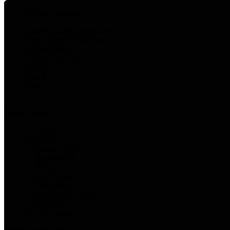
Pusat Bantuan
Tentang Rumah Modifikasi
Brand Rumah Modifikasi
Bodykit Bundle
Spesial Detailing
Promo
Masuk
Daftar
Masuk
Daftar
Home
Dasbor
Pesanan Saya
Keranjang
0
Wishlist
Saldo Akun
Profil Saya
Permintaan Refund
Poin Saya
Tiket Support