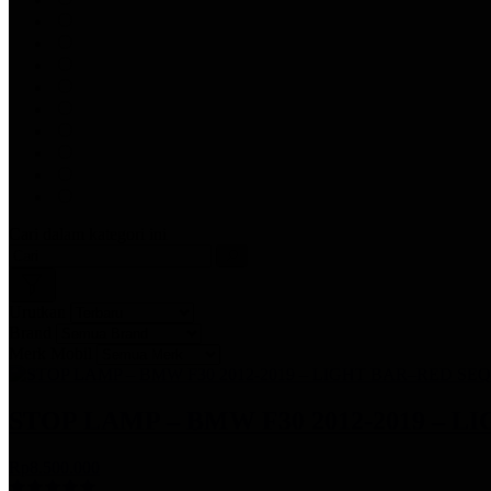
Cari dalam kategori ini
Urutkan
Brand
Merk Mobil
STOP LAMP – BMW F30 2012-2019 – 
Rp8.500.000