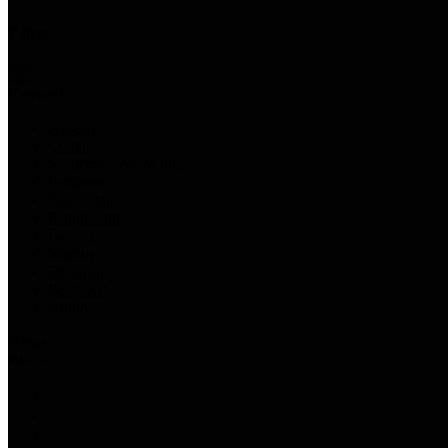
Filter
×
Kategori
Aksesoris
Cover
Suspensi - Per Mobil
Performa
Perawatan
Pengharum
Lampu
Interior
Eksterior
Body Kit
Audio
Harga
Warna