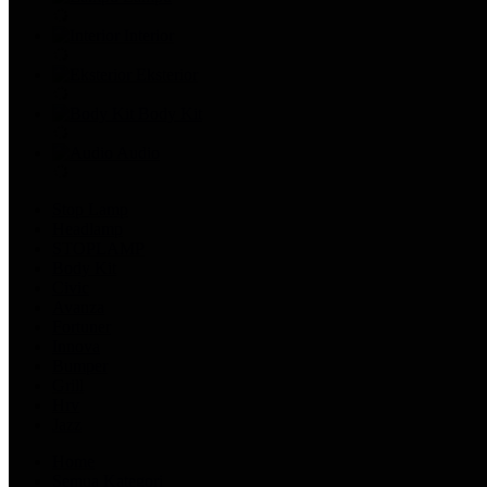
Interior
Eksterior
Body Kit
Audio
Stop Lamp
Headlamp
STOPLAMP
Body Kit
Civic
Avanza
Fortuner
Innova
Bumper
Grill
Hrv
Jazz
Home
Semua Kategori