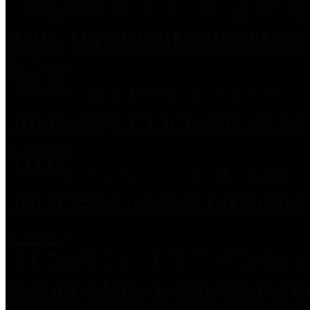
GRILL – MITSUBISHI X-PANDER 2017-
Rp1.150.000
STOP LAMP - TOYOTA CAMRY 2012-201
Rp5.250.000
STOP LAMP – BENZ W208 CLK 1998-20
Rp5.999.000
LIS BODY SAMPING - SIDE BODY MOU