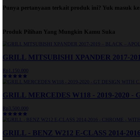
Punya pertanyaan terkait produk ini? Yuk masuk ke
Produk Pilihan Yang Mungkin Kamu Suka
GRILL MITSUBISHI XPANDER 2017-20
Rp1.150.000
GRILL MERCEDES W118 - 2019-2020 
Rp3.500.000
GRILL - BENZ W212 E-CLASS 2014-2