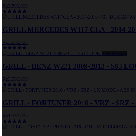
Rp3.500.000
GRILL MERCEDES W117 CLA - 2014-2
Rp3.000.000
Stok Kosong
GRILL - BENZ W221 2009-2013 - S63 L
Rp3.500.000
GRILL - FORTUNER 2016 - VRZ - SRZ 
Rp1.750.000