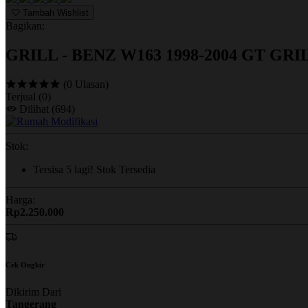
Tambah Wishlist
Bagikan:
GRILL - BENZ W163 1998-2004 GT GRI
(0 Ulasan)
Terjual
(0)
Dilihat
(694)
Stok:
Tersisa
5
lagi!
Stok Tersedia
Harga:
Rp2.250.000
Cek Ongkir
Dikirim Dari
Tangerang