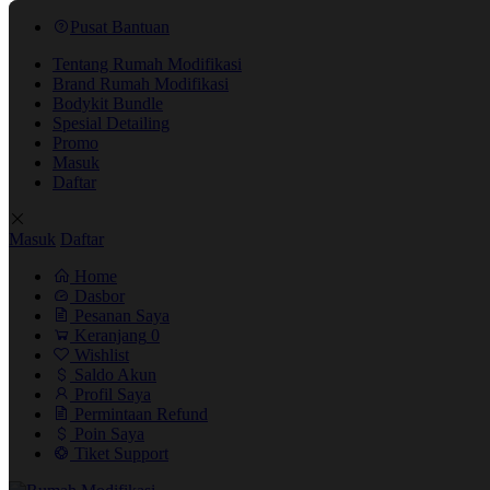
Pusat Bantuan
Tentang Rumah Modifikasi
Brand Rumah Modifikasi
Bodykit Bundle
Spesial Detailing
Promo
Masuk
Daftar
Masuk
Daftar
Home
Dasbor
Pesanan Saya
Keranjang
0
Wishlist
Saldo Akun
Profil Saya
Permintaan Refund
Poin Saya
Tiket Support