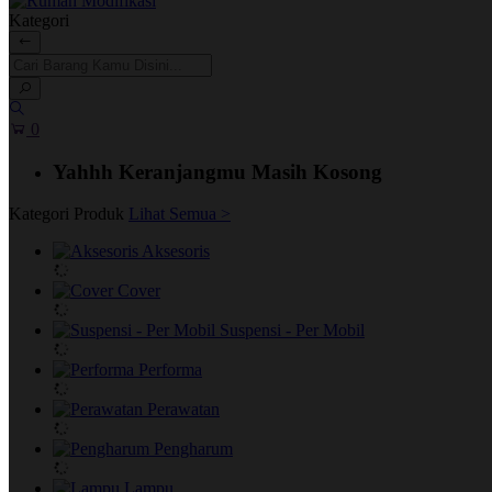
Kategori
0
Yahhh Keranjangmu Masih Kosong
Kategori Produk
Lihat Semua >
Aksesoris
Cover
Suspensi - Per Mobil
Performa
Perawatan
Pengharum
Lampu