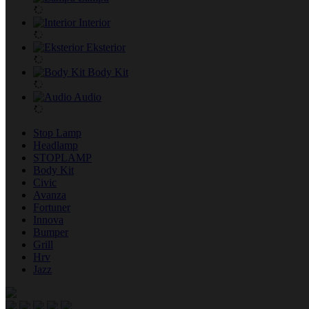
Interior
Eksterior
Body Kit
Audio
Stop Lamp
Headlamp
STOPLAMP
Body Kit
Civic
Avanza
Fortuner
Innova
Bumper
Grill
Hrv
Jazz