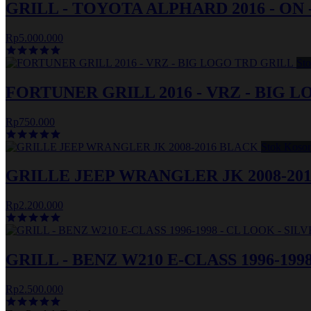
GRILL - TOYOTA ALPHARD 2016 - ON
Rp5.000.000
St
FORTUNER GRILL 2016 - VRZ - BIG 
Rp750.000
Stok Koso
GRILLE JEEP WRANGLER JK 2008-20
Rp2.200.000
GRILL - BENZ W210 E-CLASS 1996-199
Rp2.500.000