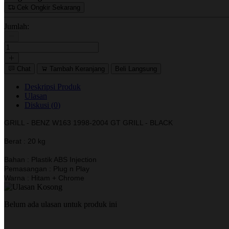
Cek Ongkir Sekarang
Jumlah:
Chat
Tambah Keranjang
Beli Langsung
Deskripsi Produk
Ulasan
Diskusi (
0
)
GRILL - BENZ W163 1998-2004 GT GRILL - BLACK
Berat : 20 kg
Bahan : Plastik ABS Injection
Pemasangan : Plug n Play
Warna : Hitam + Chrome
Belum ada ulasan untuk produk ini