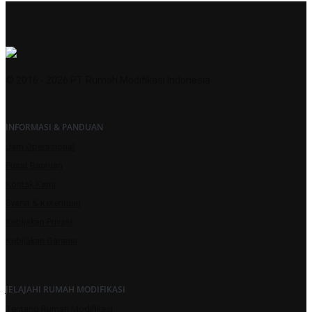
© 2016 - 2026 PT Rumah Modifikasi Indonesia
INFORMASI & PANDUAN
Jam Operasional
Pusat Bantuan
Kontak Kami
Syarat & Ketentuan
Kebijakan Privasi
Kebijakan Garansi
JELAJAHI RUMAH MODIFIKASI
Tentang Rumah Modifikasi