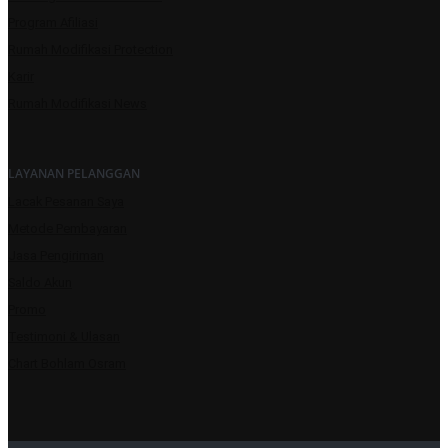
Program Afiliasi
Rumah Modifikasi Protection
Karir
Rumah Modifikasi News
LAYANAN PELANGGAN
Lacak Pesanan Saya
Metode Pembayaran
Jasa Pengiriman
Saldo Akun
Promo
Testimoni & Ulasan
Chart Bohlam Osram