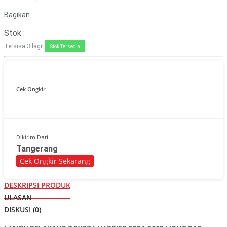
Bagikan
Stok :
Tersisa
3
lagi!
Stok Tersedia
Cek Ongkir
Dikirim Dari
Tangerang
Cek Ongkir Sekarang
DESKRIPSI PRODUK
ULASAN
DISKUSI (
0
)