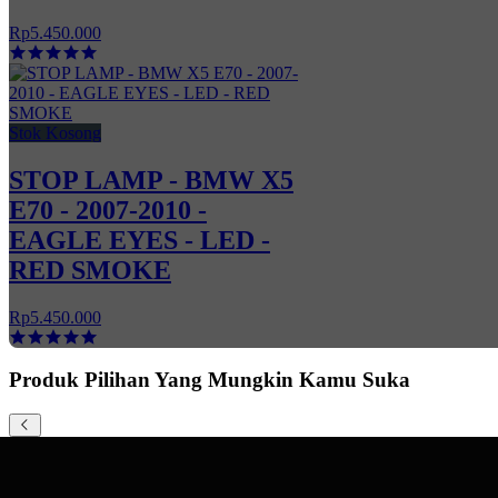
Rp5.450.000
Stok Kosong
STOP LAMP - BMW X5
E70 - 2007-2010 -
EAGLE EYES - LED -
RED SMOKE⁣
Rp5.450.000
Produk Pilihan Yang Mungkin Kamu Suka