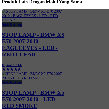
Produk Lain Dengan Mobil Yang Sama
Stok Kosong
STOP LAMP - BMW X5
E70 2007-2010 -
EAGLEEYES - LED -
RED CLEAR
Rp4.400.000
Stok Kosong
STOP LAMP - BMW X5
E70 2007-2010 - LED -
RED SMOKE