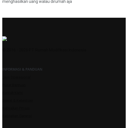
menghasilkan uang walau dirumah aja
© 2016 - 2026 PT Rumah Modifikasi Indonesia
INFORMASI & PANDUAN
Jam Operasional
Pusat Bantuan
Kontak Kami
Syarat & Ketentuan
Kebijakan Privasi
Kebijakan Garansi