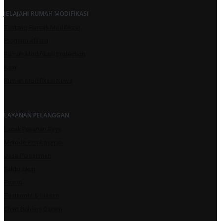
JELAJAHI RUMAH MODIFIKASI
Tentang Rumah Modifikasi
Program Afiliasi
Rumah Modifikasi Protection
Karir
Rumah Modifikasi News
LAYANAN PELANGGAN
Lacak Pesanan Saya
Metode Pembayaran
Jasa Pengiriman
Saldo Akun
Promo
Testimoni & Ulasan
Chart Bohlam Osram