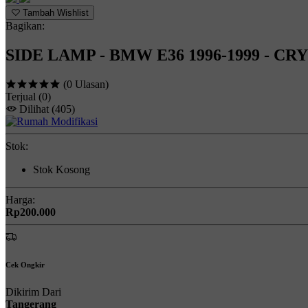
Tambah Wishlist
Bagikan:
SIDE LAMP - BMW E36 1996-1999 - C
(0 Ulasan)
Terjual
(0)
Dilihat
(405)
Stok:
Stok Kosong
Harga:
Rp200.000
Cek Ongkir
Dikirim Dari
Tangerang