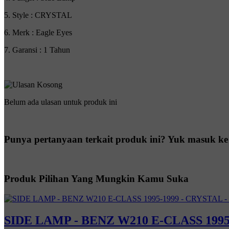
5. Style : CRYSTAL
6. Merk : Eagle Eyes
7. Garansi : 1 Tahun
Belum ada ulasan untuk produk ini
Punya pertanyaan terkait produk ini? Yuk masuk ke
Produk Pilihan Yang Mungkin Kamu Suka
SIDE LAMP - BENZ W210 E-CLASS 199