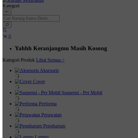
Kategori
0
Yahhh Keranjangmu Masih Kosong
Kategori Produk
Lihat Semua >
Aksesoris
Cover
Suspensi - Per Mobil
Performa
Perawatan
Pengharum
Lampu