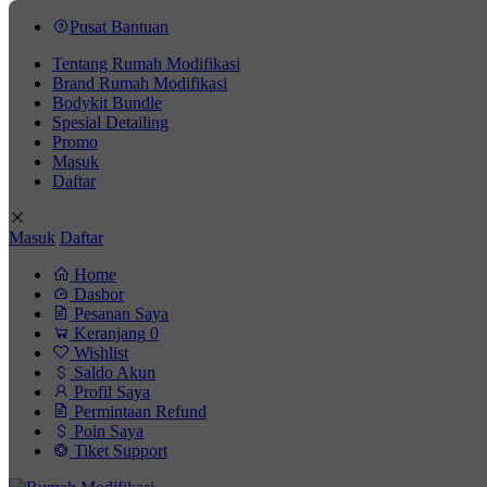
Pusat Bantuan
Tentang Rumah Modifikasi
Brand Rumah Modifikasi
Bodykit Bundle
Spesial Detailing
Promo
Masuk
Daftar
Masuk
Daftar
Home
Dasbor
Pesanan Saya
Keranjang
0
Wishlist
Saldo Akun
Profil Saya
Permintaan Refund
Poin Saya
Tiket Support