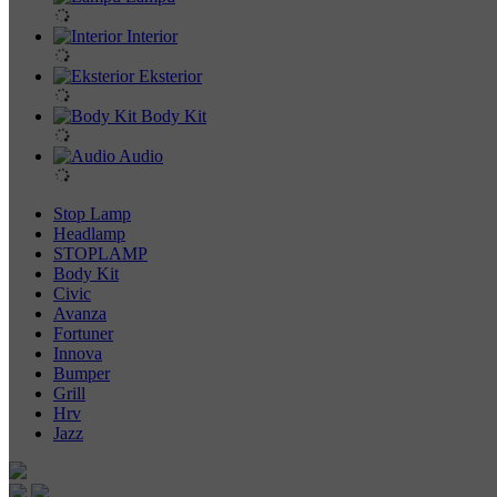
Interior
Eksterior
Body Kit
Audio
Stop Lamp
Headlamp
STOPLAMP
Body Kit
Civic
Avanza
Fortuner
Innova
Bumper
Grill
Hrv
Jazz