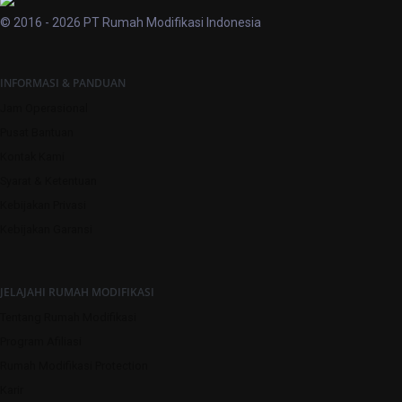
© 2016 - 2026 PT Rumah Modifikasi Indonesia
INFORMASI & PANDUAN
Jam Operasional
Pusat Bantuan
Kontak Kami
Syarat & Ketentuan
Kebijakan Privasi
Kebijakan Garansi
JELAJAHI RUMAH MODIFIKASI
Tentang Rumah Modifikasi
Program Afiliasi
Rumah Modifikasi Protection
Karir