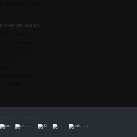
Rumah Modifikasi News
LAYANAN PELANGGAN
Lacak Pesanan Saya
Metode Pembayaran
Jasa Pengiriman
Saldo Akun
Promo
Testimoni & Ulasan
Chart Bohlam Osram
METODE PENGIRIMAN
IKUTI KAMI