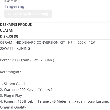
Dikirim Dari
Tangerang
Cek Ongkir Sekarang
DESKRIPSI PRODUK
ULASAN
DISKUSI (
0
)
OSRAM - HID XENARC CONVERSION KIT - H7 - 4200K - 12V -
35WATT - KUNING
Berat : 2000 gram / Set ( 2 Buah )
Keterangan :
1. Sistem Ganti
2. Warna : 4200 Kelvin ( Yellow )
3. Plug n Play
4. Fungsi : 160% Lebih Terang , 45 Meter Jangkauan , Long Lasting,
Original Quality