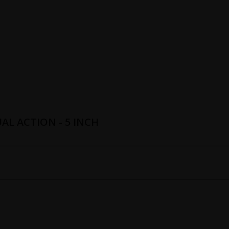
AL ACTION - 5 INCH