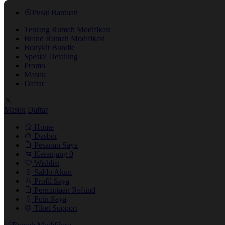
Pusat Bantuan
Tentang Rumah Modifikasi
Brand Rumah Modifikasi
Bodykit Bundle
Spesial Detailing
Promo
Masuk
Daftar
Masuk
Daftar
Home
Dasbor
Pesanan Saya
Keranjang
0
Wishlist
Saldo Akun
Profil Saya
Permintaan Refund
Poin Saya
Tiket Support