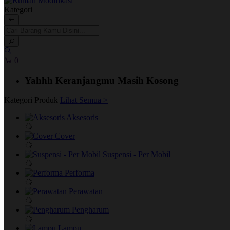
Kategori
0
Yahhh Keranjangmu Masih Kosong
Kategori Produk
Lihat Semua >
Aksesoris
Cover
Suspensi - Per Mobil
Performa
Perawatan
Pengharum
Lampu