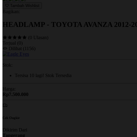
Tambah Wishlist
Bagikan:
HEADLAMP - TOYOTA AVANZA 2012-201
(0 Ulasan)
Terjual
(0)
Dilihat
(1156)
Stok:
Tersisa
10
lagi!
Stok Tersedia
Harga:
Rp7.500.000
Cek Ongkir
Dikirim Dari
Tangerang