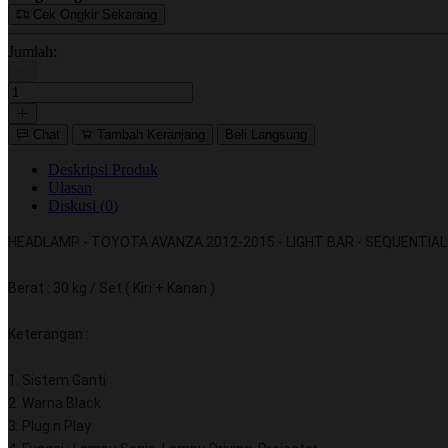
Cek Ongkir Sekarang
Jumlah:
Chat
Tambah Keranjang
Beli Langsung
Deskripsi Produk
Ulasan
Diskusi (
0
)
HEADLAMP - TOYOTA AVANZA 2012-2015 - LIGHT BAR - SEQUENTIAL 
Berat : 30 kg / Set ( Kiri + Kanan )
Keterangan :
1. Sistem Ganti
2. Warna Black
3. Plug n Play