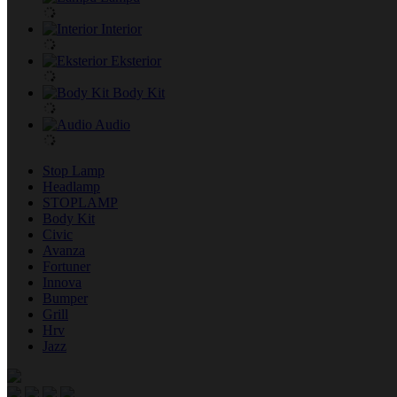
Interior
Eksterior
Body Kit
Audio
Stop Lamp
Headlamp
STOPLAMP
Body Kit
Civic
Avanza
Fortuner
Innova
Bumper
Grill
Hrv
Jazz