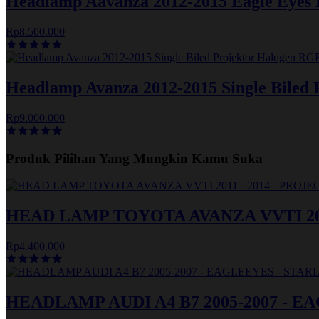
Headlamp Aavanza 2012-2015 Eagle Eyes B
Rp8.500.000
Headlamp Avanza 2012-2015 Single Biled
Rp9.000.000
Produk Pilihan Yang Mungkin Kamu Suka
HEAD LAMP TOYOTA AVANZA VVTI 201
Rp4.400.000
HEADLAMP AUDI A4 B7 2005-2007 - E