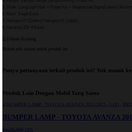
4. Fungsi : Lampu Senja, Lampu Driving, Projector
5. Style : Long Light Bar + Projector + Seqeuntial Signal Lamp ( Runni
6. Merk : Eagle Eyes
7. Halogen H7 (Dekat) Halogen H1 (Jauh)
8. Garansi LED: 4 Bulan
Belum ada ulasan untuk produk ini
Punya pertanyaan terkait produk ini? Yuk masuk ke
Produk Lain Dengan Mobil Yang Sama
BUMPER LAMP - TOYOTA AVANZA 2012-
Rp225.000
10%